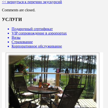
<< вернуться к перечню экускурсий
Comments are closed.
УСЛУГИ
Подарочный сертификат
VIP сопровождение в аэропортах
Визы
Страхование
Корпоративное обслуживание