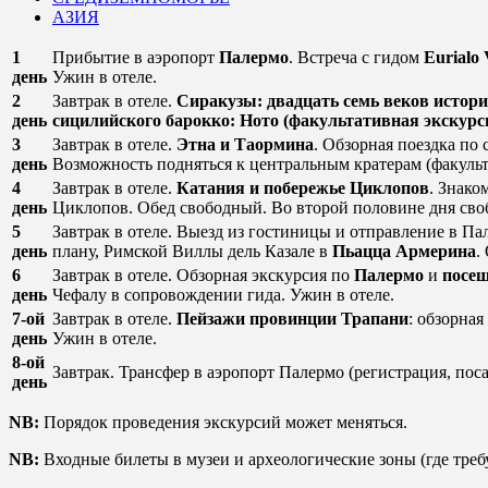
АЗИЯ
1
Прибытие в аэропорт
Палермо
. Встреча с гидом
Eurialo 
день
Ужин в отеле.
2
Завтрак в отеле.
Сиракузы: двадцать семь веков истор
день
сицилийского барокко: Ното (факультативная экскурс
3
Завтрак в отеле.
Этна и Таормина
. Обзорная поездка по
день
Возможность подняться к центральным кратерам (факульт
4
Завтрак в отеле.
Катания и побережье Циклопов
. Знако
день
Циклопов. Обед свободный. Во второй половине дня своб
5
Завтрак в отеле. Выезд из гостиницы и отправление в П
день
плану, Римской Виллы дель Казале в
Пьацца Армерина
.
6
Завтрак в отеле. Обзорная экскурсия по
Палермо
и
посещ
день
Чефалу в сопровождении гида. Ужин в отеле.
7-ой
Завтрак в отеле.
Пейзажи провинции Трапани
: обзорна
день
Ужин в отеле.
8-ой
Завтрак. Трансфер в аэропорт Палермо (регистрация, поса
день
NB:
Порядок проведения экскурсий может меняться.
NB:
Входные билеты в музеи и археологические зоны (где требу