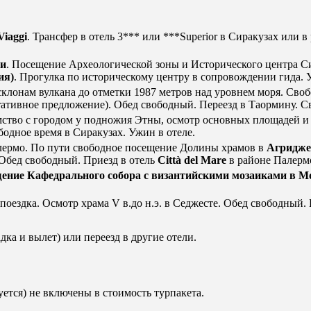
Viaggi
. Трансфер в отель 3*** или ***Superior в Сиракузах или
ии
. Посещение Археологической зоны и Исторического центра С
ия)
. Прогулка по историческому центру в сопровождении гида. 
 склонам вулкана до отметки 1987 метров над уровнем моря. Сво
ативное предложение). Обед свободный. Переезд в Таормину. Св
мство с городом у подножия Этны, осмотр основных площадей и
одное время в Сиракузах. Ужин в отеле.
алермо. По пути свободное посещение Долины храмов в
Агридже
 Обед свободный. Приезд в отель
Città del Mare
в районе Палермо
ение Кафедрального собора с византийскими мозаиками в М
я поездка. Осмотр храма V в.до н.э. в Седжесте. Обед свободны
дка и вылет) или переезд в другие отели.
ется) не включены в стоимость турпакета.