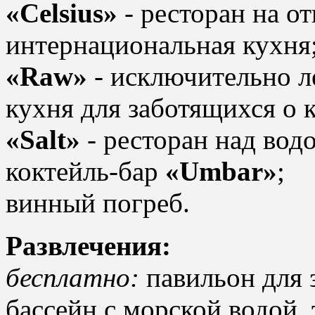
«Celsius»
- ресторан на о
интернациональная кухня
«Raw»
- исключительно ле
кухня для заботящихся о к
«Salt»
- ресторан над вод
коктейль-бар
«Umbar»
;
винный погреб.
Развлечения:
бесплатно:
павильон для 
бассейн с морской водой, 